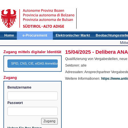
Home
e-Procurement
Elektronischer Markt
Beobachtungsstell
Mitt
15/04/2025 - Delibera ANA
Zugang mittels digitaler Identität
Qualifizierung von Vergabestellen, neu
SPID, CNS, CIE, eIDAS Anmeldung
Sektoren: alle
Adressaten: Ansprechpartner Vergabeste
Zugang
Weitere Informationen:
https://www.anti
Benutzername
Passwort