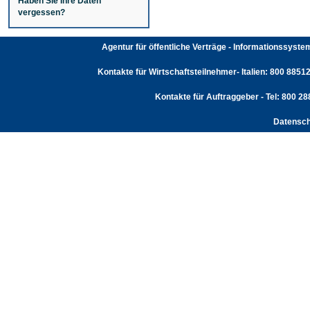
Haben Sie Ihre Daten
vergessen?
Agentur für öffentliche Verträge - Informationssyst
Kontakte für Wirtschaftsteilnehmer- Italien: 800 88512
Kontakte für Auftraggeber - Tel: 800 2
Datensch