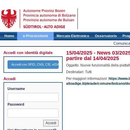
Home
e-Procurement
Mercato Elettronico
Osservatorio
Pro
Comunicat
15/04/2025 - News 03/2025
Accedi con identità digitale
partire dal 14/04/2025
Accedi con SPID, CNS, CIE, eIDAS
Oggetto: Nuove funzionalità della piatta
Destinatari: Tutti
Accedi
Per maggiori informazioni:
https://www.
altoadige.it/pleiade/comune/bolzano
Username
Password