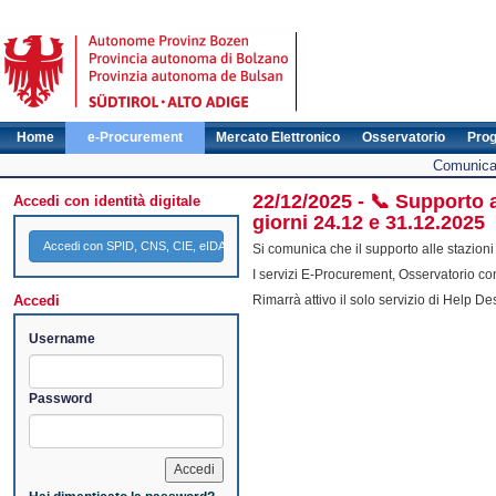
Home
e-Procurement
Mercato Elettronico
Osservatorio
Pro
Comunicat
22/12/2025 - 📞 Supporto al
Accedi con identità digitale
giorni 24.12 e 31.12.2025
Accedi con SPID, CNS, CIE, eIDAS
Si comunica che il supporto alle stazioni
I servizi E-Procurement, Osservatorio c
Accedi
Rimarrà attivo il solo servizio di Help Des
Username
Password