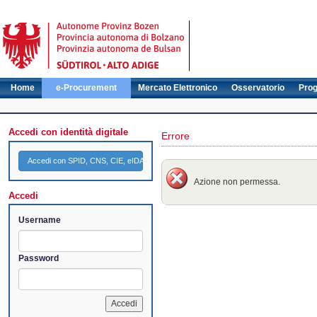
Home
e-Procurement
Mercato Elettronico
Osservatorio
Pro
Accedi con identità digitale
Errore
Accedi con SPID, CNS, CIE, eIDAS
Azione non permessa.
Accedi
Username
Password