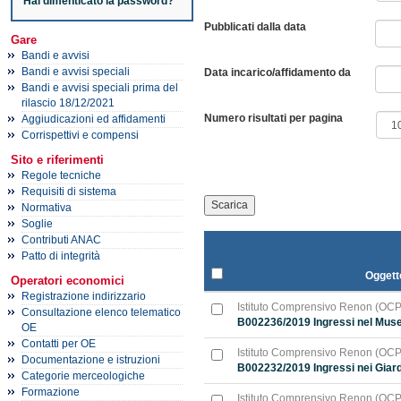
Hai dimenticato la password?
Pubblicati dalla data
Gare
Bandi e avvisi
Bandi e avvisi speciali
Data incarico/affidamento da
Bandi e avvisi speciali prima del
rilascio 18/12/2021
Numero risultati per pagina
Aggiudicazioni ed affidamenti
Corrispettivi e compensi
Sito e riferimenti
Regole tecniche
Requisiti di sistema
Normativa
Soglie
Contributi ANAC
Patto di integrità
Oggett
Operatori economici
Registrazione indirizzario
Istituto Comprensivo Renon (OC
Consultazione elenco telematico
B002236/2019 Ingressi nel Museo
OE
Contatti per OE
Istituto Comprensivo Renon (OC
Documentazione e istruzioni
B002232/2019 Ingressi nei Giard
Categorie merceologiche
Formazione
Istituto Comprensivo Renon (OC