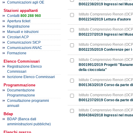
Comunicazioni agli OE
B002238/2019 Ingressi nel Museo
Stazioni appaltanti
Istituto Comprensivo Renon (OC
Contatti
800 288 960
B002234/2019 Lettura d’autore
Apertura ticket
Registrazione
Istituto Comprensivo Renon (OC
Manuali e istruzioni
B002237/2019 Ingressi nel Mus
Circolari ACP
Comunicazioni SICP
Istituto Comprensivo Renon (OC
Comunicazioni ANAC
B002235/2019 Conferenze per i 
Formazione
Istituto Comprensivo Renon (OC
Elenco Commissari
B001991/2019 Progetti "Bananen
Registrazione Elenco
della cioccolata"
Commissari
Iscrizione Elenco Commissari
Istituto Comprensivo Renon (OC
Programmazione
B001363/2019 Corso da parte d
Documentazione
Istituto Comprensivo Renon (OC
Programmazione
B001237/2019 Corso da parte di 
Consultazione programmi
annuali
Istituto Comprensivo Renon (OC
Bdap
B004384/2018 Ingressi nel muse
BDAP (Banca dati
amministrazioni pubbliche)
Elenchi prezzo