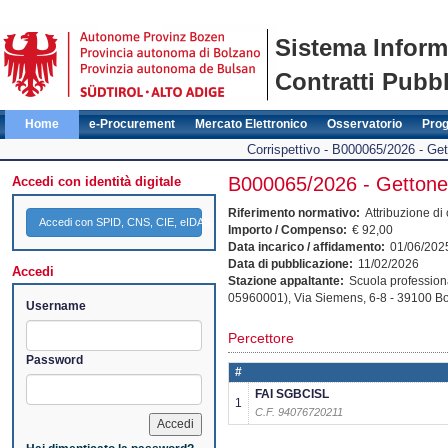
Sistema Inform
Contratti Pubbl
Home
e-Procurement
Mercato Elettronico
Osservatorio
Pro
Corrispettivo - B000065/2026 - G
B000065/2026 - Gettone
Accedi con identità digitale
Riferimento normativo:
Attribuzione di
Accedi con SPID, CNS, CIE, eIDAS
Importo / Compenso:
€ 92,00
Data incarico / affidamento:
01/06/202
Data di pubblicazione:
11/02/2026
Accedi
Stazione appaltante:
Scuola profession
05960001),
Via Siemens, 6-8
- 39100
Bo
Username
Percettore
Password
#
FAI SGBCISL
1
C.F. 94076720211