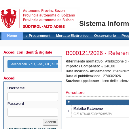
Sistema Informa
Home
e-Procurement
Mercato Elettronico
Osservatorio
Pro
B000121/2026 - Referent
Accedi con identità digitale
Riferimento normativo:
Attribuzione di
Accedi con SPID, CNS, CIE, eIDAS
Importo / Compenso:
€ 240,00
Data incarico / affidamento:
15/09/202
Data di pubblicazione:
27/03/2026
Accedi
Stazione appaltante:
Liceo delle scienz
Username
Percettore
#
Password
Malaika Katonono
1
C.F. KTNMLK02H70A952W