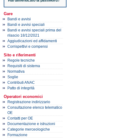
Hai dimenticato la password?
Gare
Bandi e avvisi
Bandi e avvisi speciali
Bandi e avvisi speciali prima del
rilascio 18/12/2021
Aggiudicazioni ed affidamenti
Corrispettivi e compensi
Sito e riferimenti
Regole tecniche
Requisiti di sistema
Normativa
Soglie
Contributi ANAC
Patto di integrità
Operatori economici
Registrazione indirizzario
Consultazione elenco telematico
OE
Contatti per OE
Documentazione e istruzioni
Categorie merceologiche
Formazione