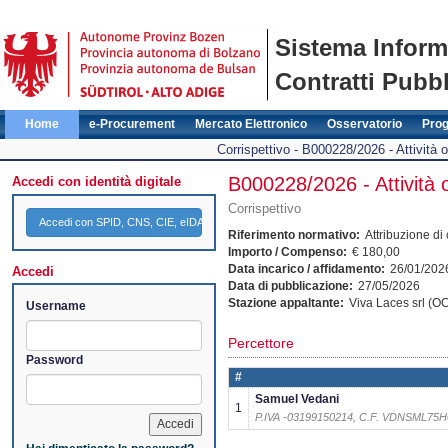
Sistema Inform
Contratti Pubbl
Home
e-Procurement
Mercato Elettronico
Osservatorio
Pro
Corrispettivo - B000228/2026 - Attività 
B000228/2026 - Attività o
Accedi con identità digitale
Corrispettivo
Accedi con SPID, CNS, CIE, eIDAS
Riferimento normativo:
Attribuzione di
Importo / Compenso:
€ 180,00
Data incarico / affidamento:
26/01/202
Accedi
Data di pubblicazione:
27/05/2026
Stazione appaltante:
Viva Laces srl (
Username
Percettore
Password
#
Samuel Vedani
1
P.IVA -03199150214, C.F. VDNSML75