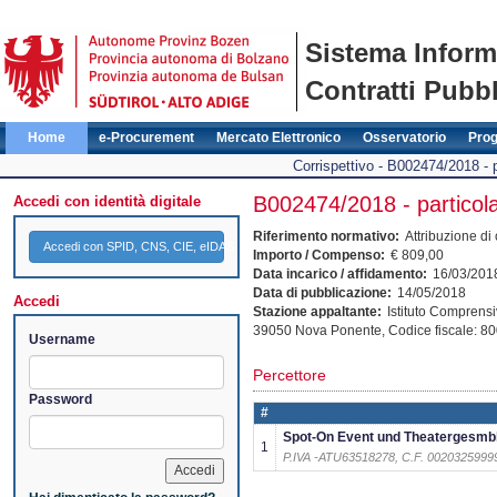
Sistema Inform
Contratti Pubbl
Home
e-Procurement
Mercato Elettronico
Osservatorio
Pro
Corrispettivo - B002474/2018 - p
B002474/2018 - particola
Accedi con identità digitale
Riferimento normativo:
Attribuzione di
Accedi con SPID, CNS, CIE, eIDAS
Importo / Compenso:
€ 809,00
Data incarico / affidamento:
16/03/201
Data di pubblicazione:
14/05/2018
Accedi
Stazione appaltante:
Istituto Compren
39050
Nova Ponente
, Codice fiscale: 
Username
Percettore
Password
#
Spot-On Event und Theatergesmb
1
P.IVA -ATU63518278, C.F. 0020325999