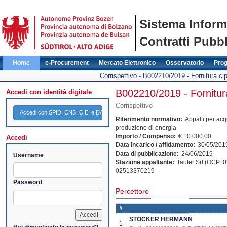
Sistema Inform
Contratti Pubbl
Home
e-Procurement
Mercato Elettronico
Osservatorio
Pro
Corrispettivo - B002210/2019 - Fornitura cip
B002210/2019 - Fornitura
Accedi con identità digitale
Corrispettivo
Accedi con SPID, CNS, CIE, eIDAS
Riferimento normativo:
Appalti per acqu
produzione di energia
Importo / Compenso:
€ 10.000,00
Accedi
Data incarico / affidamento:
30/05/201
Data di pubblicazione:
24/06/2019
Username
Stazione appaltante:
Taufer Srl (OCP: 
02513370219
Password
Percettore
#
STOCKER HERMANN
1