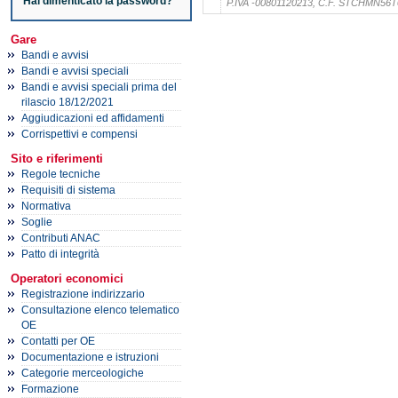
Hai dimenticato la password?
P.IVA -00801120213, C.F. STCHMN56
Gare
Bandi e avvisi
Bandi e avvisi speciali
Bandi e avvisi speciali prima del
rilascio 18/12/2021
Aggiudicazioni ed affidamenti
Corrispettivi e compensi
Sito e riferimenti
Regole tecniche
Requisiti di sistema
Normativa
Soglie
Contributi ANAC
Patto di integrità
Operatori economici
Registrazione indirizzario
Consultazione elenco telematico
OE
Contatti per OE
Documentazione e istruzioni
Categorie merceologiche
Formazione