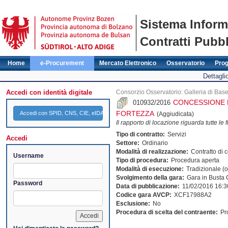
Sistema Inform
Contratti Pubbl
Home
e-Procurement
Mercato Elettronico
Osservatorio
Pro
Dettagli
Accedi con identità digitale
Consorzio Osservatorio: Galleria di Ba
CONCESSIONE D
010932/2016
FORTEZZA
Accedi con SPID, CNS, CIE, eIDAS
(Aggiudicata)
Il rapporto di locazione riguarda tutte le fu
Tipo di contratto:
Servizi
Accedi
Settore:
Ordinario
Modalità di realizzazione:
Contratto di c
Username
Tipo di procedura:
Procedura aperta
Modalità di esecuzione:
Tradizionale (of
Svolgimento della gara:
Gara in Busta
Password
Data di pubblicazione:
11/02/2016 16:3
Codice gara AVCP:
XCF17988A2
Esclusione:
No
Procedura di scelta del contraente:
Pr