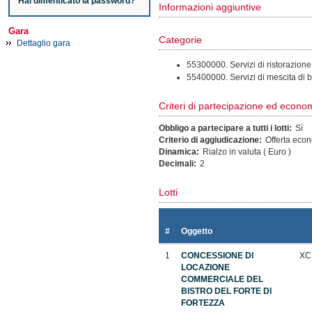
Hai dimenticato la password?
Informazioni aggiuntive
Gara
Categorie
Dettaglio gara
55300000. Servizi di ristorazione 
55400000. Servizi di mescita di
Criteri di partecipazione ed econom
Obbligo a partecipare a tutti i lotti:
Sì
Criterio di aggiudicazione:
Offerta eco
Dinamica:
Rialzo in valuta ( Euro )
Decimali:
2
Lotti
#
Oggetto
1
CONCESSIONE DI
XC
LOCAZIONE
COMMERCIALE DEL
BISTRO DEL FORTE DI
FORTEZZA