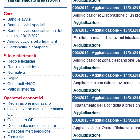
Hai dimenticato la password?
Aggiudicazione
008/2013 - Aggiudicazione -- 18/01/20
Gare
Aggiudicazione: Elaborazione di un pro
Bandi e avvisi
Aggiudicazione
Bandi e avvisi speciali
007/2013 - Aggiudicazione -- 16/01/20
Bandi e avvisi speciali prima del
rilascio 18/12/2021
Fornitura annuale di soluzioni infusiona
Aggiudicazioni ed affidamenti
Aggiudicazione
Corrispettivi e compensi
006/2013 - Aggiudicazione -- 16/01/20
Sito e riferimenti
Aggiudicazione: Zona d'espansione San M
Regole tecniche
Requisiti di sistema
Aggiudicazione
Normativa
005/2013 - Aggiudicazione -- 14/01/20
Soglie
Ampliamento con ristrutturazione del 
Contributi ANAC
Patto di integrità
Aggiudicazione
Operatori economici
004/2013 - Aggiudicazione -- 14/01/201
Registrazione indirizzario
Risanamento della condotta a pression
Consultazione elenco telematico
Aggiudicazione
OE
Contatti per OE
003/2013 - Aggiudicazione -- 10/01/20
Documentazione e istruzioni
Aggiudicazione: Opera: Ristrutturazione
Categorie merceologiche
Aggiudicazione
Formazione