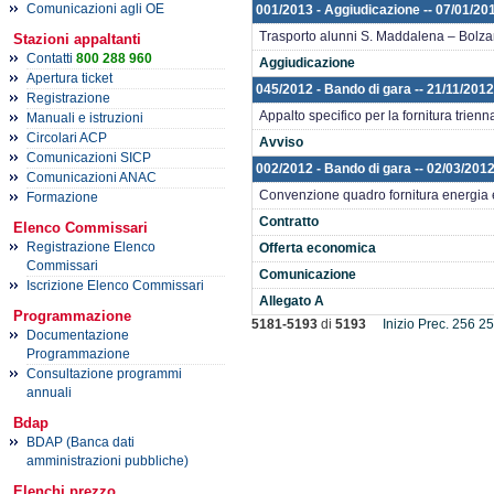
Comunicazioni agli OE
001/2013 - Aggiudicazione -- 07/01/
Trasporto alunni S. Maddalena – Bolz
Stazioni appaltanti
Contatti
800 288 960
Aggiudicazione
Apertura ticket
045/2012 - Bando di gara -- 21/11
Registrazione
Appalto specifico per la fornitura trie
Manuali e istruzioni
Circolari ACP
Avviso
Comunicazioni SICP
002/2012 - Bando di gara -- 02/03/201
Comunicazioni ANAC
Convenzione quadro fornitura energia e
Formazione
Contratto
Elenco Commissari
Registrazione Elenco
Offerta economica
Commissari
Comunicazione
Iscrizione Elenco Commissari
Allegato A
Programmazione
5181-5193
di
5193
Inizio
Prec.
256
25
Documentazione
Programmazione
Consultazione programmi
annuali
Bdap
BDAP (Banca dati
amministrazioni pubbliche)
Elenchi prezzo