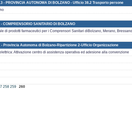
2013 - PROVINCIA AUTONOMA DI BOLZANO - Ufficio 38.2 Trasporto persone
ano
/2012 - COMPRENSORIO SANITARIO DI BOLZANO
nnale di prodotti farmaceutici per i Comprensori Sanitari diBolzano, Merano, Bressan
2 - Provincia Autonoma di Bolzano-Ripartizione 2-Ufficio Organizzazione
lettrica: Attivazione centro di assistenza operativa ed adesione alla convenzione
7
258
259
260