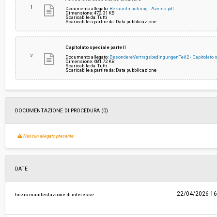
1
Documento allegato:
Bekanntmachung - Avviso.pdf
Dimensione: 472.31 KB
Scaricabile da: Tutti
Costi di sicurezza non soggetti a
€ 29.836,36
Scaricabile a partire da: Data pubblicazione
ribasso:
Capitolato speciale parte II
2
Documento allegato:
BesondereVertragsbedingungenTeil2 - Capitolato s
Dimensione: 681.72 KB
Scaricabile da: Tutti
Scaricabile a partire da: Data pubblicazione
DOCUMENTAZIONE DI PROCEDURA (0)
Nessun allegato presente
DATE
22/04/2026 16
Inizio manifestazione di interesse