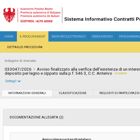
HOME
E-PROCUREMENT
MERCATO ELETTRONICO
OSSERVATORIO
PROGRAMMAZ
DETTAGLIO PROCEDURA
Indagine di mercato
033047/2026
Avviso finalizzato alla verifica dell'esistenza di un inter
deposito per legno e cippato sulla p.f. 546 3, C.C. Anterivo
In esame
Dettagli
Settore:
Ordinario
INFORMAZIONI GENERALI
CLASSIFICAZIONE
REQUISITI DI PARTECIPAZI
Data pubblicazione:
22/04/2026 16:44
DOCUMENTAZIONE ALLEGATA (2)
Svolgimento:
In corso
Importo a base di gara soggetto a
€ 889.458,79
Avviso interesse transfrontaliero
ribasso: