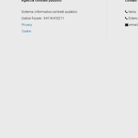
Agenzia contratti pubblici
Contatti
Sistema informativo contratti pubblici
Italia
Codice fiscale
: 94116410211
Estero
Privacy
email
Cookie