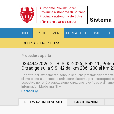
HOME
E-PROCUREMENT
MERCATO ELETTRONICO
OSS
DETTAGLIO PROCEDURA
Procedura aperta
034494/2026
TB IS 05-2026_S.42.11_Potenz
Oltradige sulla S.S. 42 dal km 236+200 al km
Oggetto dell'affidamento sono le seguenti prestazioni: progett
rilievo plano-altimetrico e redazione elaborati per l'esproprio)
esecutiva nonchè progettazione, direzione lavori e coordiname
Information Modelling (BIM).
Dettagli
Settore:
Ordinario
INFORMAZIONI GENERALI
CLASSIFICAZIONE
RE
Tipo di contratto:
Servizi