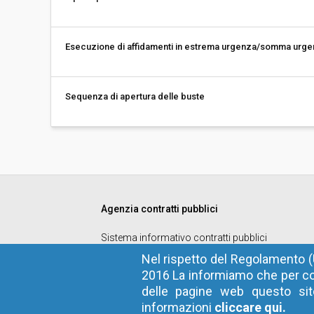
Esecuzione di affidamenti in estrema urgenza/somma urg
Sequenza di apertura delle buste
Agenzia contratti pubblici
Sistema informativo contratti pubblici
Codice fiscale
: 94116410211
Nel rispetto del Regolamento (
2016 La informiamo che per co
Privacy
delle pagine web questo sito
Cookie
informazioni
cliccare qui.