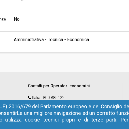
No
enza
Amministrativa - Tecnica - Economica
Contatti per Operatori economici
Italia
: 800 885122
Estero
: +39 0472 973830
UE) 2016/679 del Parlamento europeo e del Consiglio del
nsentirLe una migliore navigazione ed un corretto fun
email
:
help@sinfotel.bz.it
 utilizza cookie tecnici propri e di terze parti. Pe