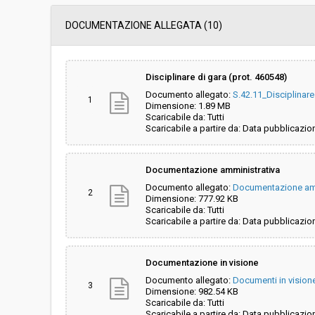
Servizi sociali:
No
DOCUMENTAZIONE ALLEGATA (10)
Scelta del contraente:
Procedura aperta
Disciplinare di gara (prot. 460548)
Documento allegato:
S.42.11_Disciplinar
Valore stimato della procedura:
€ 1.466.964,21
1
Dimensione: 1.89 MB
Scaricabile da: Tutti
Scaricabile a partire da: Data pubblicazio
Responsabile unico di progetto:
Linda Gavoni
Documentazione amministrativa
Link al fascicolo trasparenza:
Clicca qui
Documento allegato:
Documentazione am
2
Dimensione: 777.92 KB
Scaricabile da: Tutti
Scaricabile a partire da: Data pubblicazio
Documentazione in visione
Documento allegato:
Documenti in vision
3
Dimensione: 982.54 KB
Scaricabile da: Tutti
Scaricabile a partire da: Data pubblicazio