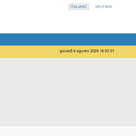
ITALIANO
DEUTSCH
giovedì 6 agosto 2026 16:33:52
Telematica
Contratto d'appalto