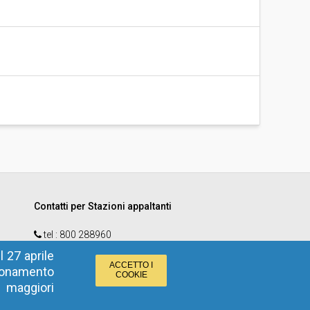
Contatti per Stazioni appaltanti
tel :
800 288960
email
:
e-procurement@provincia.bz.it
 27 aprile
ACCETTO I
zionamento
COOKIE
r maggiori