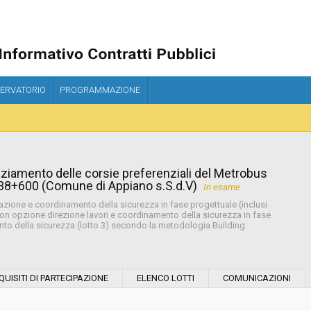
ERVATORIO
PROGRAMMAZIONE
iamento delle corsie preferenziali del Metrobus
 238+600 (Comune di Appiano s.S.d.V)
In esame
azione e coordinamento della sicurezza in fase progettuale (inclusi
 con opzione direzione lavori e coordinamento della sicurezza in fase
nto della sicurezza (lotto 3) secondo la metodologia Building
Modalità di esecuzione:
QUISITI DI PARTECIPAZIONE
ELENCO LOTTI
COMUNICAZIONI
Modalità di realizzazione: