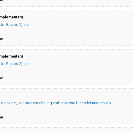
omplementari)
otto_Baulos 1).zip
ne
omplementari)
otto_Baulos 2).zip
ne
i riservate_Honorarberechnung vorbehaltene Dienstleistungen.zip
ne