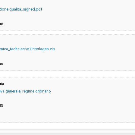
tazione qualita_signed.pdf
ne
nica_technische Unterlagen.zip
ne
rio
iva generale, regime ordinario
53