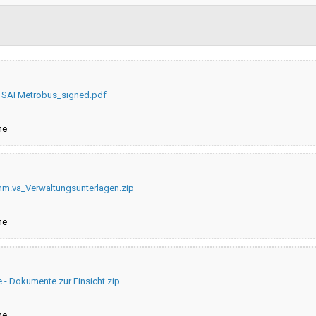
Data pubblicazione:
Svolgimento:
e SAI Metrobus_signed.pdf
Pubblicata da:
ne
Responsabile fase di affidamento
La stazione appaltante agisce pe
conto di un altro soggetto singolo
m.va_Verwaltungsunterlagen.zip
ne
e - Dokumente zur Einsicht.zip
ne