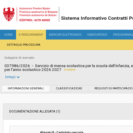
HOME
E-PROCUREMENT
MERCATO ELETTRONICO
OSSERVATORIO
PROGRAMMAZ
DETTAGLIO PROCEDURA
Indagine di mercato
037986/2026
Servizio di mensa scolastica per la scuola dell'infanzia
per l'anno scolastico 2026 2027
In esame
Dettagli
Settore:
Ordinario
INFORMAZIONI GENERALI
CLASSIFICAZIONE
REQUISITI DI PARTECIPAZI
Data pubblicazione:
11/05/2026 14:54
DOCUMENTAZIONE ALLEGATA (1)
Svolgimento:
In corso
Importo a base di gara soggetto a
€ 168.982,24
Allegato B - Capitolato speciale
ribasso: