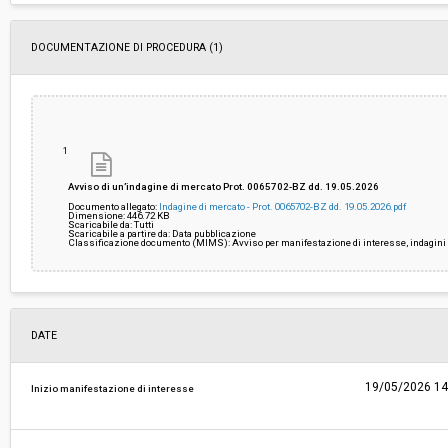
Costi di sicurezza non soggetti a
-
DOCUMENTAZIONE DI PROCEDURA (1)
ribasso:
1
Avviso di un’indagine di mercato Prot. 0065702-BZ dd. 19.05.2026
Documento allegato:
Indagine di mercato - Prot. 0065702-BZ dd. 19.05.2026.pdf
Dimensione: 446.72 KB
Scaricabile da: Tutti
Scaricabile a partire da: Data pubblicazione
Classificazione documento (MIMS): Avviso per manifestazione di interesse, indagini 
DATE
19/05/2026 14
Inizio manifestazione di interesse