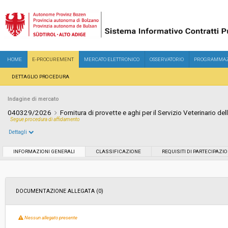
HOME
E-PROCUREMENT
MERCATO ELETTRONICO
OSSERVATORIO
PROGRAMMAZ
DETTAGLIO PROCEDURA
Indagine di mercato
040329/2026
Fornitura di provette e aghi per il Servizio Veterinario de
Segue procedura di affidamento
Dettagli
Settore:
Ordinario
INFORMAZIONI GENERALI
CLASSIFICAZIONE
REQUISITI DI PARTECIPAZI
Data pubblicazione:
19/05/2026 11:29
DOCUMENTAZIONE ALLEGATA (0)
Svolgimento:
Busta chiusa
Nessun allegato presente
Importo a base di gara soggetto a
€ 17.100,00
ribasso: