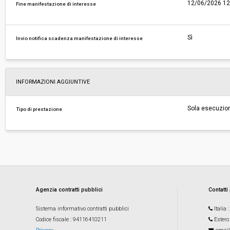
12/06/2026 12
Fine manifestazione di interesse
Sì
Invio notifica scadenza manifestazione di interesse
INFORMAZIONI AGGIUNTIVE
Sola esecuzio
Tipo di prestazione
Agenzia contratti pubblici
Contatti
Sistema informativo contratti pubblici
Italia
Codice fiscale
: 94116410211
Estero