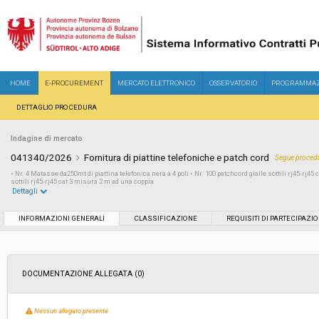
HOME
E-PROCUREMENT
MERCATO ELETTRONICO
OSSERVATORIO
PROGRAMMAZ
DETTAGLIO PROCEDURA
Indagine di mercato
041340/2026
Fornitura di piattine telefoniche e patch cord
Segue procedu
• Nr. 4 Matasse da250mt di piattina telefonica nera a 4 poli • Nr. 100 patchcord gialle sottili rj45-rj45
sottili rj45-rj45 cat 3 misura 2 m ad una coppia
Dettagli
Settore:
Ordinario
INFORMAZIONI GENERALI
CLASSIFICAZIONE
REQUISITI DI PARTECIPAZI
Data pubblicazione:
21/05/2026 14:35
DOCUMENTAZIONE ALLEGATA (0)
Svolgimento:
In corso
Nessun allegato presente
Importo a base di gara soggetto a
€ 1.100,00