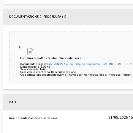
ribasso:
Costi di sicurezza non soggetti a
-
DOCUMENTAZIONE DI PROCEDURA (1)
ribasso:
Link al fascicolo trasparenza:
Clicca qui
1
Fornitura di piattine telefoniche e patch cord
Documento allegato:
Prot. 495829 Avviso-indagine-di-mercato_ PIATTINE E PATCHCO
Dimensione: 315.92 KB
Scaricabile da: Tutti
Scaricabile a partire da: Data pubblicazione
Classificazione documento (MIMS): Avviso per manifestazione di interesse, indagini 
DATE
21/05/2026 15
Inizio manifestazione di interesse