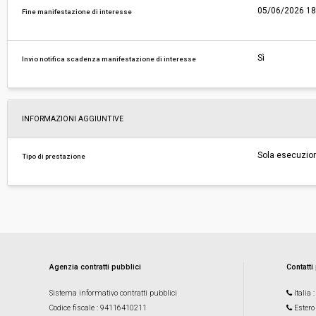
05/06/2026 18
Fine manifestazione di interesse
Sì
Invio notifica scadenza manifestazione di interesse
INFORMAZIONI AGGIUNTIVE
Sola esecuzio
Tipo di prestazione
Agenzia contratti pubblici
Contatti
Sistema informativo contratti pubblici
Italia
Codice fiscale
: 94116410211
Estero