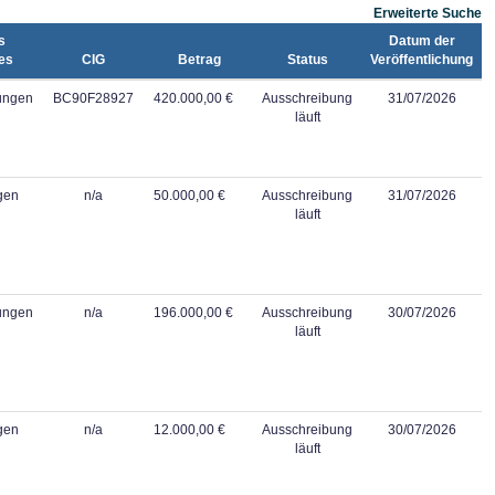
Erweiterte Suche
s
Datum der
es
CIG
Betrag
Status
Veröffentlichung
tungen
BC90F28927
420.000,00 €
Ausschreibung
31/07/2026
läuft
gen
n/a
50.000,00 €
Ausschreibung
31/07/2026
läuft
tungen
n/a
196.000,00 €
Ausschreibung
30/07/2026
läuft
gen
n/a
12.000,00 €
Ausschreibung
30/07/2026
läuft