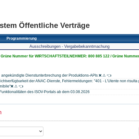
stem Öffentliche Verträge
e
Programmierung
Ausschreibungen - Vergabebekanntmachung
Grüne Nummer für WIRTSCHAFTSTEILNEHMER: 800 885 122 / Grüne Nummer
 angekündigte Dienstunterbrechung der Produktions-APIs ❌ ⚠ 👈
chtverfügbarkeit der ANAC-Dienste, Fehlermeldungen: "401 - L'Utente non risulta p
onibile"❌ ⚠ 👈
Funktionalitäten des ISOV-Portals ab dem 03.08.2026
n