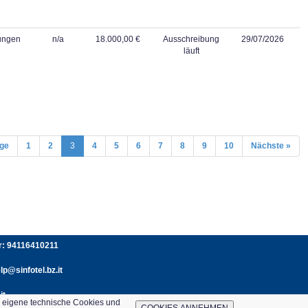
tungen
n/a
18.000,00 €
Ausschreibung
29/07/2026
läuft
ige
1
2
3
4
5
6
7
8
9
10
Nächste »
er: 94116410211
p@sinfotel.bz.it
it
e eigene technische Cookies und