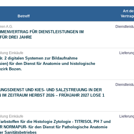
Art de
Betreff
Vertrag
uren A.G.
Dienstleis
AHMENVERTRAG FÜR DIENSTLEISTUNGEN IM
FÜR DREI JAHRE
eilung Einkäufe
Lieferun
Nr. 2 digitalen Systemen zur Bildaufnahme
ien) für den Dienst für Anatomie und histologische
ezirk Bozen.
Dienstleis
NGSDIENST UND KIES- UND SALZSTREUUNG IN DER
M ZEITRAUM HERBST 2026 – FRÜHJAHR 2027 LOSE 1
eilung Einkäufe
Lieferun
arbstoffen für die Histologie Zytologie - TITRISOL PH 7 und
aR NORMAPUR- für den Dienst für Pathologische Anatomie
er Sanitätsbetriebes