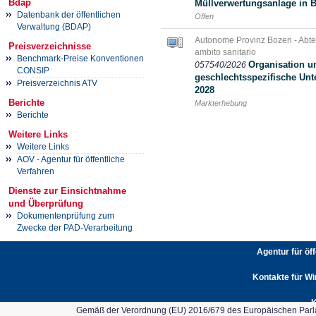
Bdap
Müllverwertungsanlage in 
Datenbank der öffentlichen
Offen
Verwaltung (BDAP)
Autonome Provinz Bozen - Abtei
Preisverzeichnisse
ambito sanitario
Benchmark-Preise Konventionen
Organisation 
057540/2026
CONSIP
geschlechtsspezifische Unt
Preisverzeichnis ATV
2028
Berichte
Markterhebung
Berichte
Weitere Links
Weitere Links
AOV - Agentur für öffentliche
Verfahren
Dienste zur Einsichtnahme
und Überprüfung
Dokumentenprüfung zum
Zwecke der PAD-Verarbeitung
Agentur für öf
Kontakte für Wi
K
Gemäß der Verordnung (EU) 2016/679 des Europäischen Parlam