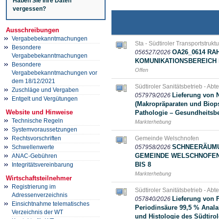
Haben Sie Ihre Daten
vergessen?
Ausschreibungen
Vergabebekanntmachungen
Sta - Südtiroler Transportstrukt
Besondere
OA26_0614 R
056527/2026
Vergabebekanntmachungen
KOMUNIKATIONSBEREICH 
Besondere
Offen
Vergabebekanntmachungen vor
dem 18/12/2021
Südtiroler Sanitätsbetrieb - Abt
Zuschläge und Vergaben
Lieferung von 
057979/2026
Entgelt und Vergütungen
(Makropräparaten und Biops
Website und Hinweise
Pathologie – Gesundheitsb
Technische Regeln
Markterhebung
Systemvoraussetzungen
Gemeinde Welschnofen
Rechtsvorschriften
SCHNEERÄUMU
057958/2026
Schwellenwerte
GEMEINDE WELSCHNOFEN I
ANAC-Gebühren
BIS 8
Integritätsvereinbarung
Markterhebung
Wirtschaftsteilnehmer
Registrierung im
Südtiroler Sanitätsbetrieb - Abt
Adressenverzeichnis
Lieferung von F
057840/2026
Einsichtnahme telematisches
Periodinsäure 99,5 % Anal
Verzeichnis der WT
und Histologie des Südtirol