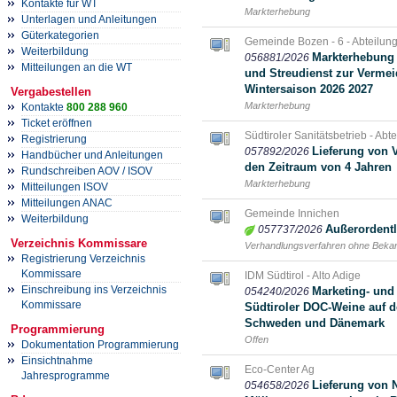
Kontakte für WT
Markterhebung
Unterlagen und Anleitungen
Güterkategorien
Gemeinde Bozen - 6 - Abteilung 
Weiterbildung
Markterhebung 
056881/2026
Mitteilungen an die WT
und Streudienst zur Vermei
Wintersaison 2026 2027
Vergabestellen
Markterhebung
Kontakte
800 288 960
Ticket eröffnen
Südtiroler Sanitätsbetrieb - Abt
Registrierung
Lieferung von 
057892/2026
Handbücher und Anleitungen
den Zeitraum von 4 Jahren
Rundschreiben AOV / ISOV
Markterhebung
Mitteilungen ISOV
Mitteilungen ANAC
Gemeinde Innichen
Weiterbildung
Außerordentl
057737/2026
Verzeichnis Kommissare
Verhandlungsverfahren ohne Bek
Registrierung Verzeichnis
Kommissare
IDM Südtirol - Alto Adige
Einschreibung ins Verzeichnis
Marketing- und
054240/2026
Kommissare
Südtiroler DOC-Weine auf d
Schweden und Dänemark
Programmierung
Offen
Dokumentation Programmierung
Einsichtnahme
Eco-Center Ag
Jahresprogramme
Lieferung von 
054658/2026