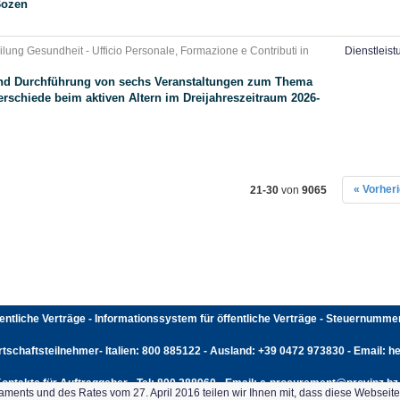
Bozen
lung Gesundheit - Ufficio Personale, Formazione e Contributi in
Dienstleis
und Durchführung von sechs Veranstaltungen zum Thema
erschiede beim aktiven Altern im Dreijahreszeitraum 2026-
« Vorher
21-30
von
9065
fentliche Verträge - Informationssystem für öffentliche Verträge - Steuernumm
rtschaftsteilnehmer- Italien: 800 885122 - Ausland: +39 0472 973830 - Email: hel
ontakte für Auftraggeber - Tel: 800 288960 - Email: e-procurement@provinz.bz.
ents und des Rates vom 27. April 2016 teilen wir Ihnen mit, dass diese Webseit