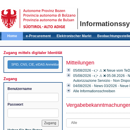
Informationssy
Home
e-Procurement
Elektronischer Markt
Beobachtungsstell
Zugang mittels digitaler Identität
Mitteilungen
SPID, CNS, CIE, eIDAS Anmeldung
05/08/2026 - 👉 ⚠ ❌ Neue vom TeD
05/08/2026 - 👉 ⚠ ❌ 05.08.2026 - Ni
Zugang
Autorizzazione Servizio - Non Disp
04/08/2026 - News 03/2026 - Neue 
Benutzername
Alle Informationsschreiben
Vergabebekanntmachunge
Passwort