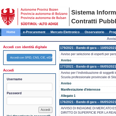
Sistema Inform
Contratti Pubbl
Home
e-Procurement
Mercato Elettronico
Osservatorio
Pro
Avvisi
Accedi con identità digitale
179/2021 - Bando di gara -- 10/05/2021
Avviso per selezione di esperti per per
Accedi con SPID, CNS, CIE, eIDAS
Avviso
177/2021 - Bando di gara -- 06/05/2021
Accedi
Avviso per l‘individuazione di soggetti 
Scuola professionale provinciale di Si
Username
Avviso
Manifestazione d'interesse
Password
Allegato 1
176/2021 - Bando di gara -- 06/05/202
AVVISO DI INDAGINE DI MERCATO E
DIRITTO DI SUPERFICIE PER LA RE