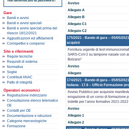
Hai dimenticato la password?
Avviso
Allegato A
Gare
Allegato B
Bandi e avvisi
Bandi e avvisi speciali
Allegato C1
Bandi e avvisi speciali prima del
Allegato C2
rilascio 18/12/2021
175/2021 - Bando di gara -- 05/05/2021
Aggiudicazioni ed affidamenti
acquisti
Corrispettivi e compensi
Fornitura urgente di test immunocromatog
Sito e riferimenti
SARS-CoV-2 su tampone nasale con aut
Regole tecniche
Bolzano"
Requisiti di sistema
Avviso
Normativa
Soglie
Allegato
Contributi ANAC
174/2021 - Bando di gara -- 05/05/2021
Patto di integrità
italiana - 17.6 – Ufficio Formazione pr
Operatori economici
Avviso Pubblico per acquisire manifesta
Registrazione indirizzario
erogazione di un corso di formazione pe
Consultazione elenco telematico
indette per l’anno formativo 2021-2022
OE
Avviso
Contatti per OE
Allegato 1
Documentazione e istruzioni
Categorie merceologiche
Allegato 2
Formazione