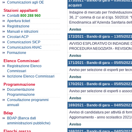
173/2021 - Bando di gara -- 05/05/2021
Comunicazioni agli OE
acquisti
Stazioni appaltanti
Indagine di mercato per l'individuazione
Contatti
800 288 960
36, 2° comma di cui al d.lgs. 50/2016: “F
Apertura ticket
Emodinamica all’Azienda Sanitaria dell
Registrazione
Avviso
Manuali e istruzioni
172/2021 - Bando di gara -- 13/05/2021
Circolari ACP
Comunicazioni SICP
AVVISO ESPLORATIVO DI INDAGINE 
Comunicazioni ANAC
PROCEDURA NEGOZIATA - REVISIONE
Formazione
Avviso
Elenco Commissari
171/2021 - Bando di gara -- 05/05/2021
Registrazione Elenco
Avviso per selezione di esperti per tec
Commissari
Iscrizione Elenco Commissari
Avviso
170/2021 - Bando di gara -- 05/05/2021
Programmazione
Documentazione
Avviso per selezione di esperti o associ
Programmazione
Avviso
Consultazione programmi
annuali
169/2021 - Bando di gara -- 04/05/2021
Avviso di candidatura per attività di f
Bdap
Aggiornamento - anno scolastico 2021
BDAP (Banca dati
amministrazioni pubbliche)
Avviso
Elenchi prezzo
168/2021 - Bando di gara -- 04/05/202